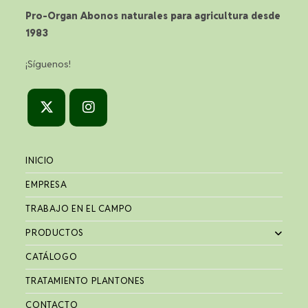
Pro-Organ Abonos naturales para agricultura desde
1983
¡Síguenos!
Se
Se
abre
abre
INICIO
en
en
EMPRESA
una
una
nueva
nueva
TRABAJO EN EL CAMPO
pestaña
pestaña
PRODUCTOS
CATÁLOGO
TRATAMIENTO PLANTONES
CONTACTO