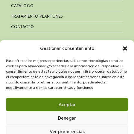
CATÁLOGO
TRATAMIENTO PLANTONES
CONTACTO
Gestionar consentimiento
Para ofrecer las mejores experiencias, utilizamos tecnologías como las
cookies para almacenar y/o acceder a la información del dispositivo. El
Financiado por el Programa KIT Digital. Plan de
consentimiento de estas tecnologías nos permitirá procesar datos como
Recuperación, Transformación y Resiliencia de España
el comportamiento de navegación o las identificaciones únicas en este
“Next Generation EU”.
sitio. No consentir o retirar el consentimiento, puede afectar
negativamente a ciertas características y funciones.
Aceptar
Denegar
Política de Privacidad
Aviso Legal
Política de cookies
Ver preferencias